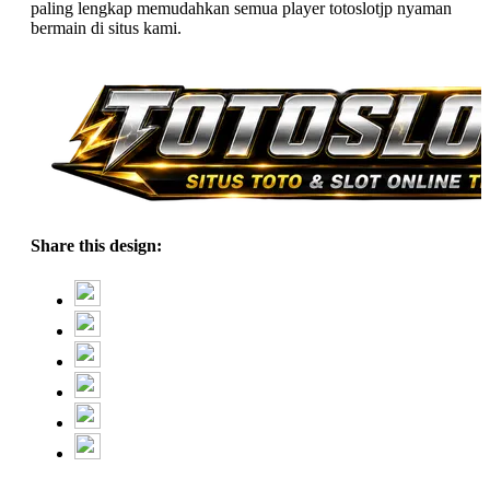
paling lengkap memudahkan semua player totoslotjp nyaman
bermain di situs kami.
Share this design: