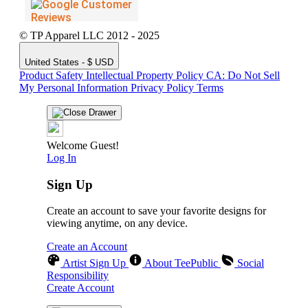
© TP Apparel LLC 2012 - 2025
United States - $ USD
Product Safety
Intellectual Property Policy
CA: Do Not Sell
My Personal Information
Privacy Policy
Terms
Welcome Guest!
Log In
Sign Up
Create an account to save your favorite designs for
viewing anytime, on any device.
Create an Account
Artist Sign Up
About TeePublic
Social
Responsibility
Create Account