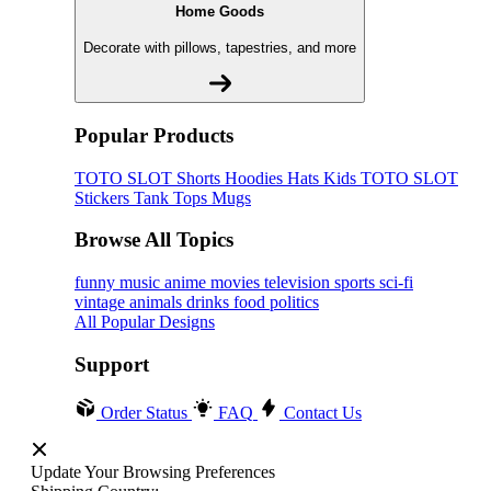
Home Goods
Decorate with pillows, tapestries, and more
Popular Products
TOTO SLOT
Shorts
Hoodies
Hats
Kids TOTO SLOT
Stickers
Tank Tops
Mugs
Browse All Topics
funny
music
anime
movies
television
sports
sci-fi
vintage
animals
drinks
food
politics
All Popular Designs
Support
Order Status
FAQ
Contact Us
Update Your Browsing Preferences