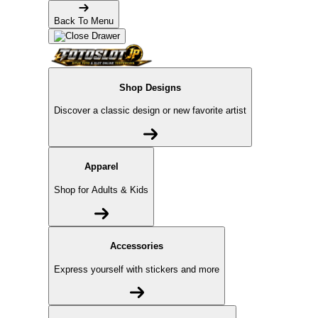
Back To Menu
Shop Designs
Discover a classic design or new favorite artist
Apparel
Shop for Adults & Kids
Accessories
Express yourself with stickers and more